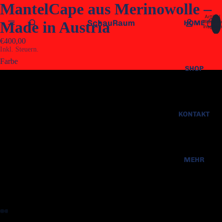
MantelCape aus Merinowolle –
Artikel
SchauRaum
Warenk
Made in Austria
HOME
insgesa
0
€400,00
Inkl. Steuern.
Farbe
SHOP
violett/grau
anthrazit/graublau
KONTAKT
blau/grau
MEHR
blau/natur
blaubraun/braun
natur/graublau