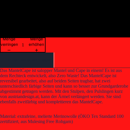
rotbraun/gold
rotbraun/orange
Menge
Menge
verringern
erhöhen
In den Warenkorb legen
Das MantelCape ist salopper Mantel und Cape in einem! Es ist aus
dem Rechteck entwickelt, also Zero Waste! Das MantelCape ist
reversibel gearbeitet, also auf beiden Seiten tragbar, hat zwei
unterschiedlich färbige Seiten und kann so besser zur Grundgarderobe
abgestimmt getragen werden. Mit den Stulpen, den Pulslingen kurz
von austriandesign.at, kann der Ärmel verlängert werden. Sie sind
ebenfalls zweifärbig und komplettieren das MantelCape.
Material: extrafeine, melierte Merinowolle (ÖKO Tex Standard 100
zertifiziert, aus Mulesing Free Rohgarn)