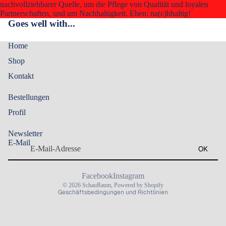
nachvollziehbarer Quelle, um die Pflege von Qualität und loyalen
Partnerschaften, und um Nachhaltigkeit. Eben: na(c)hhaltig!
Goes well with...
Home
Shop
Kontakt
Bestellungen
Profil
Datenschutzerklärung
Widerrufsrecht
Newsletter
E-Mail
AGB
OK
Impressum
Kontaktinformationen
Facebook
Instagram
© 2026
SchauRaum
, Powered by Shopify
Geschäftsbedingungen und Richtlinien