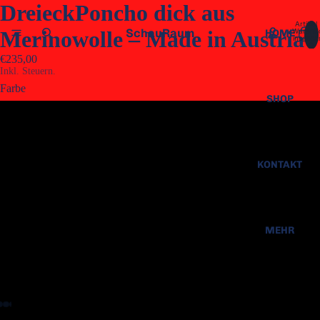
DreieckPoncho dick aus
Artikel
SchauRaum
Warenk
Merinowolle – Made in Austria
HOME
insgesa
0
€235,00
Inkl. Steuern.
Farbe
SHOP
blau/grau
blau/natur
KONTAKT
blaubraun/braun
MEHR
blaugold/natur
braun/blaubraun
braun/rost