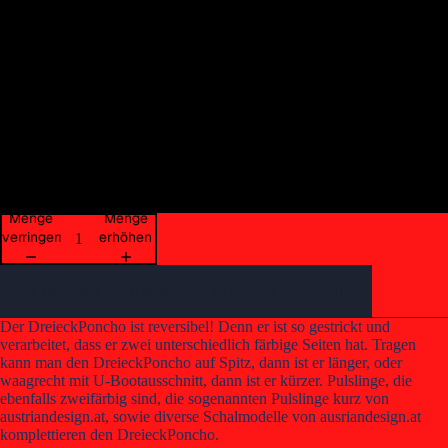
Bild
Bild
Bild
Bild
Bild
Bild
Bild
Bild
Bild
Bild
Bild
Bild
Bild
Bild
Bild
Bild
Bild
Bild
Bild
Bild
Bild
im
im
im
im
im
im
im
im
im
im
im
im
im
im
im
im
im
im
im
im
im
natur/orange
Vollbildmodus
Vollbildmodus
Vollbildmodus
Vollbildmodus
Vollbildmodus
Vollbildmodus
Vollbildmodus
Vollbildmodus
Vollbildmodus
Vollbildmodus
Vollbildmodus
Vollbildmodus
Vollbildmodus
Vollbildmodus
Vollbildmodus
Vollbildmodus
Vollbildmodus
Vollbildmodus
Vollbildmodus
Vollbildmodus
Vollbildmodus
öffnen
öffnen
öffnen
öffnen
öffnen
öffnen
öffnen
öffnen
öffnen
öffnen
öffnen
öffnen
öffnen
öffnen
öffnen
öffnen
öffnen
öffnen
öffnen
öffnen
öffnen
rot/orange
rotbraun/orange
violett/grau
Menge
Menge
verringern
erhöhen
In den Warenkorb legen
Jetzt zum Checkout
Der DreieckPoncho ist reversibel! Denn er ist so gestrickt und
verarbeitet, dass er zwei unterschiedlich färbige Seiten hat. Tragen
kann man den DreieckPoncho auf Spitz, dann ist er länger, oder
waagrecht mit U-Bootausschnitt, dann ist er kürzer. Pulslinge, die
ebenfalls zweifärbig sind, die sogenannten Pulslinge kurz von
austriandesign.at, sowie diverse Schalmodelle von ausriandesign.at
komplettieren den DreieckPoncho.